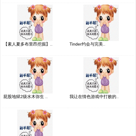
【素人夏多布里昂挖掘】..
Tinder约会与完美..
屁股地狱2级水木弥生 ..
我让在情色游戏中打败的..